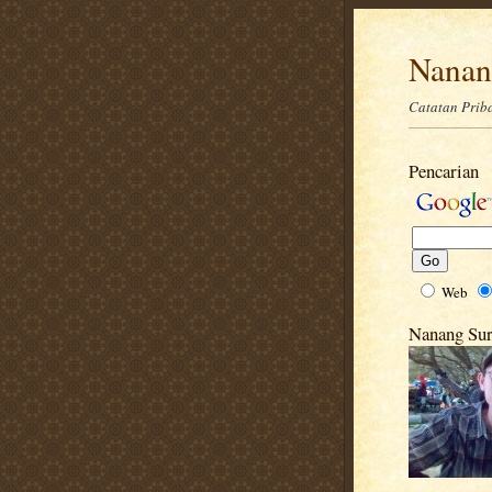
Nanan
Catatan Prib
Pencarian
Web
Nanang Sur