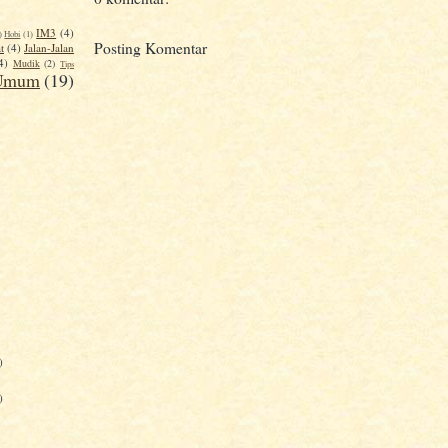
IM3
(4)
)
Hobi
(1)
Posting Komentar
t
(4)
Jalan-Jalan
4)
Mudik
(2)
Tips
Umum
(19)
)
)