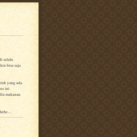
i selalu
kin bisa saja
tuk yang ada.
us ini
sedia makanan
ehe....