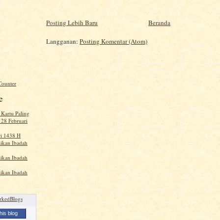
Posting Lebih Baru
Beranda
Langganan:
Posting Komentar (Atom)
e
 Kartu Paling
 28 Februari
ri 1438 H
ikan Ibadah
ikan Ibadah
ikan Ibadah
his blog