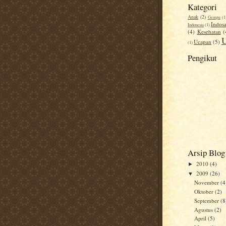
Kategori
Anak
(2)
Gempa
(1
Indosa
Indonesia
(1)
(4)
Kesehatan
(
Ucapan
(5)
(1)
Pengikut
Arsip Blog
2010
(4)
►
2009
(26)
▼
November
(4
Oktober
(2)
September
(8
Agustus
(2)
April
(5)