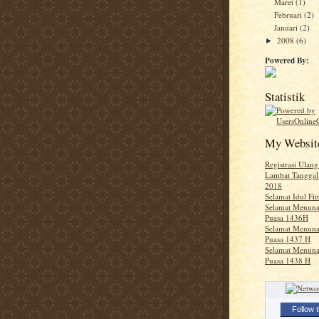
Maret
(1)
Februari
(2)
Januari
(2)
2008
(6)
►
Powered By:
Statistik
My Websit
Registrasi Ulang
Lambat Tanggal
2018
Selamat Idul Fit
Selamat Menuna
Puasa 1436H
Selamat Menuna
Puasa 1437 H
Selamat Menuna
Puasa 1438 H
Follow t