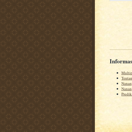
Informas
Multi
Tentan
Nanang
Nanang
Predik