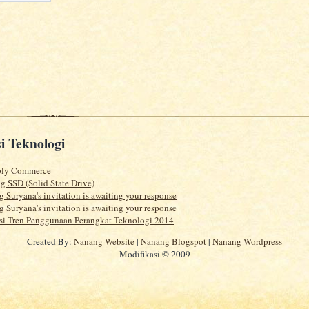
i Teknologi
ply Commerce
g SSD (Solid State Drive)
 Suryana's invitation is awaiting your response
 Suryana's invitation is awaiting your response
si Tren Penggunaan Perangkat Teknologi 2014
Created By:
Nanang Website
|
Nanang Blogspot
|
Nanang Wordpress
Modifikasi © 2009