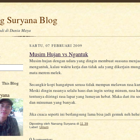
g Suryana Blog
adi di Dunia Maya
SABTU, 07 FEBRUARI 2009
Musim Hujan vs Ngantuk
Musim hujan dengan udara yang dingin membuat suasana menjad
mengantuk, kalau waktu kerja dan tidak ada yang dikerjain mung
mata merem melek.
This Blog
Secangkir kopi hangatpun serasa tidak mempan melawan rasa kan
Meski dingin rasanya selalu haus dan ingin sering minum, rasa ha
yana
tentunya diiringi rasa lapar yang lumayan hebat. Maka dari itu 
dan minuman yang banyak.
Jika cuaca seperti ini berlangsung lama bisa jadi gemuk neh heheh
Diposting oleh
Nanang Suryana
di
11.39
Label:
Umum
0 komentar: